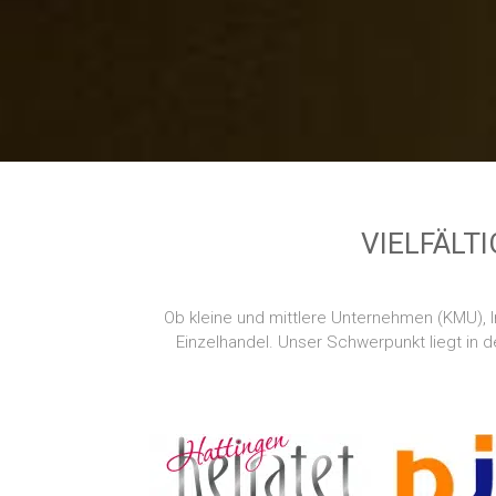
VIELFÄLT
Ob kleine und mittlere Unternehmen (KMU), I
Einzelhandel. Unser Schwerpunkt liegt in 