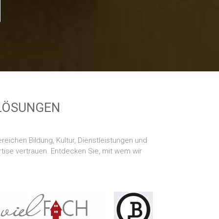
LÖSUNGEN
eichen Bildung, Kultur, Dienstleistungen und
tise vertrauen. Entdecken Sie, mit wem wir