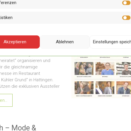
ferenzen
istiken
gen heiratet –
Akzeptieren
Ablehnen
Einstellungen speic
eitsmesse
 der Interessengemeinschaft
heiratet“ organisieren und
ir die gleichnamige
messe im Restaurant
 Kühler Grund“ in Hattingen.
ützen die exklusiven Aussteller
sen…
ch – Mode &