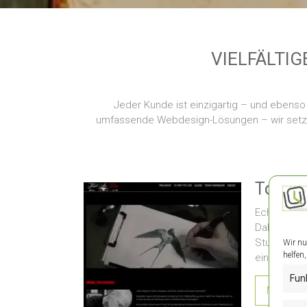
VIELFÄLTI
Jeder Kunde ist einzigartig – und ebenso 
umfassende Webdesign-Lösungen – wir setzen 
Tomek 
Echte Tatto
Daher haben
Studio Tom
Wir nu
helfen
eine schla
Fun
Mehr le