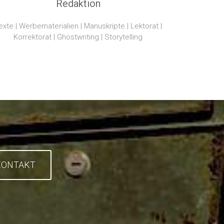
Redaktion
exte | Werbematerialien | Manuskripte | Lektorat |
Korrektorat | Ghostwriting | Storytelling
KONTAKT