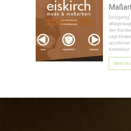
Maßarb
Einzigartig
alltagstaug
den Kunden
sagt Inhabe
sportliche
Konfektion
Mehr le