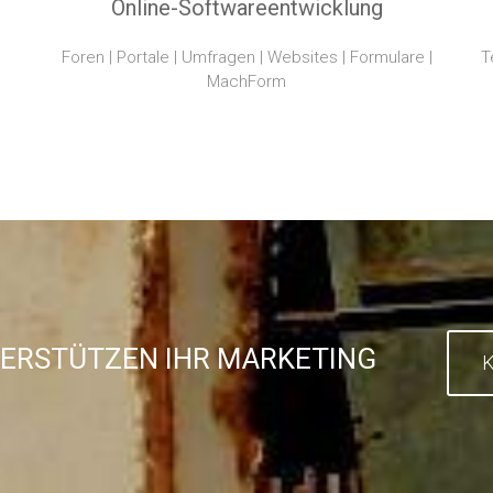
Online-Softwareentwicklung
Foren | Portale | Umfragen | Websites | Formulare |
T
MachForm
TERSTÜTZEN IHR MARKETING