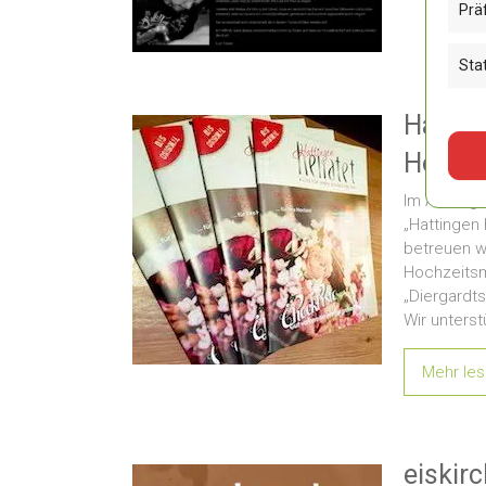
Prä
Stat
Hattin
Hochz
Im Auftrag
„Hattingen 
betreuen w
Hochzeits
„Diergardts
Wir unterst
Mehr le
eiskir