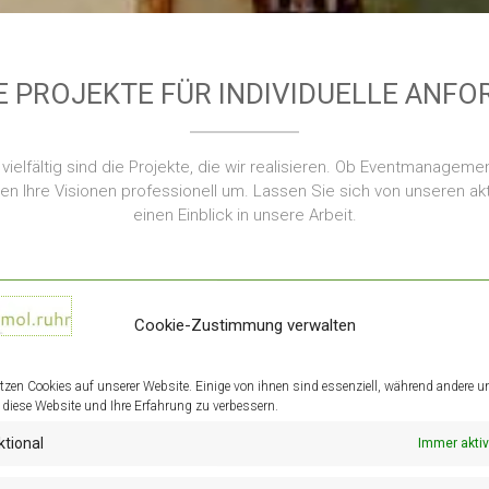
GE PROJEKTE FÜR INDIVIDUELLE ANF
vielfältig sind die Projekte, die wir realisieren. Ob Eventmanageme
Ihre Visionen professionell um. Lassen Sie sich von unseren aktu
einen Einblick in unsere Arbeit.
Art Tattoos
Cookie-Zustimmung verwalten
okunst unterstützen wir gern.
 wir für das kleine, aber feine
ek Art Tattoos aus Bochum
tzen Cookies auf unserer Website. Einige von ihnen sind essenziell, während andere u
, diese Website und Ihre Erfahrung zu verbessern.
nke und agile Single Page
ktional
Immer aktiv
sen…