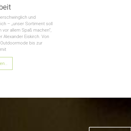
eit
, erschwinglich und
lich – „unser Sortiment soll
 vor allem Spaß machen“,
r Alexander Eiskirch. Von
r Outdoormode bis zur
 mit
sen…