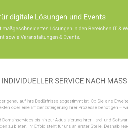
für digitale Lösungen und Events
mit maßgeschneiderten Lösungen in den Bereichen IT & W
ent sowie Veranstaltungen & Events.
INDIVIDUELLER SERVICE NACH MASS
der genau auf Ihre Bedürfnisse abgestimmt ist. Ob Sie eine Erwei
kten oder eine Effizienzsteigerung Ihrer Prozesse benötigen – wir 
omainservices bis hin zur Aktualisierung Ihrer Hard- und Software
n zu bieten. Ihr Erfolg steht für uns an erster Stelle. Deshalb rea