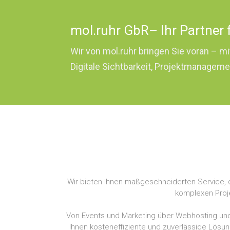
mol.ruhr GbR– Ihr Partner 
Wir von mol.ruhr bringen Sie voran – 
Digitale Sichtbarkeit, Projektmanagem
Wir bieten Ihnen maßgeschneiderten Service, 
komplexen Proje
Von Events und Marketing über Webhosting und D
Ihnen kosteneffiziente und zuverlässige Lösunge