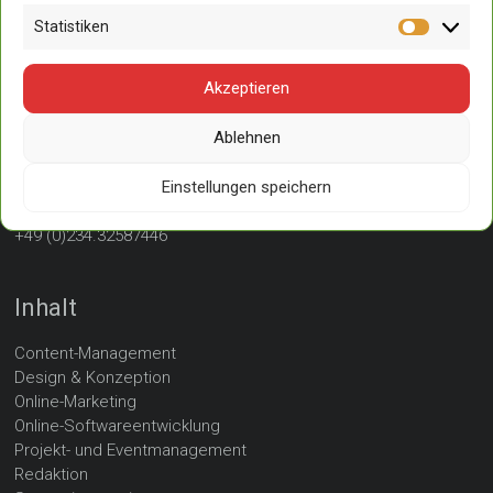
E-Mail / Web
Statistiken
Statisti
nachricht@mol.ruhr
www.mol.ruhr
Akzeptieren
Telefon
Ablehnen
+49 (0)234.32538082
Einstellungen speichern
Fax
+49 (0)234.32587446
Inhalt
Content-Management
Design & Konzeption
Online-Marketing
Online-Softwareentwicklung
Projekt- und Eventmanagement
Redaktion